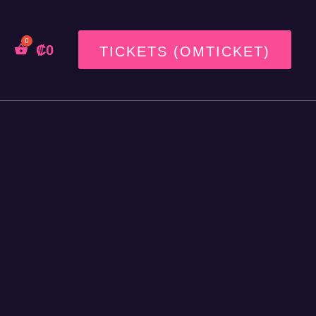
₡
0
TICKETS (OMTICKET)