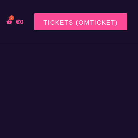
₡
0
TICKETS (OMTICKET)