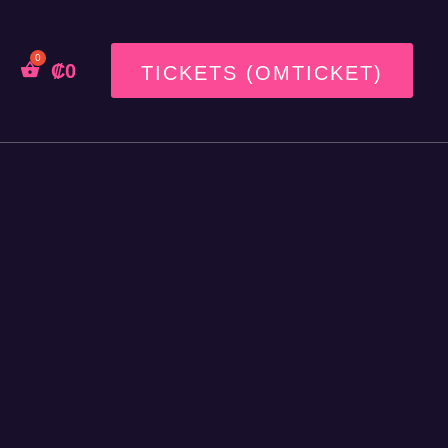
₡
0
TICKETS (OMTICKET)