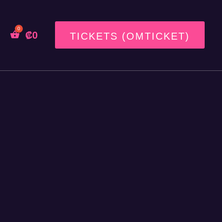
₡
0
TICKETS (OMTICKET)