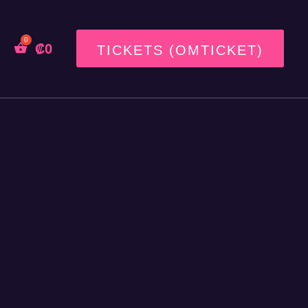
₡
0
TICKETS (OMTICKET)