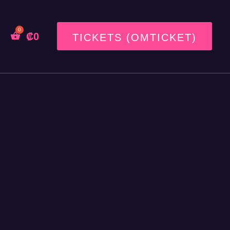
₡
0
TICKETS (OMTICKET)